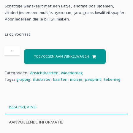
Schattige wenskaart met een katje, enorme bos bloemen,
vlindertjes en een muisje. 15×10 cm, 300 grams kwaliteitspapier.
Voor iedereen die je blij wil maken.
41 op voorraad
TOEVOEGEN AAN WINKELWAGEN
Categorieën:
Ansichtkaarten
,
Moederdag
Tags:
grappig
,
illustratie
,
kaarten
,
muisje
,
pawprint
,
tekening
BESCHRIJVING
AANVULLENDE INFORMATIE