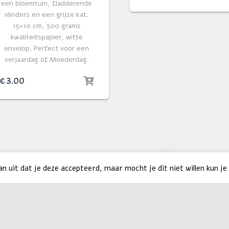
een bloemtuin, fladderende
vlinders en een grijze kat.
15×10 cm, 300 grams
kwaliteitspapier, witte
envelop. Perfect voor een
verjaardag of Moederdag.
€
3.00
1
2
3
→
 uit dat je deze accepteerd, maar mocht je dit niet willen kun je 