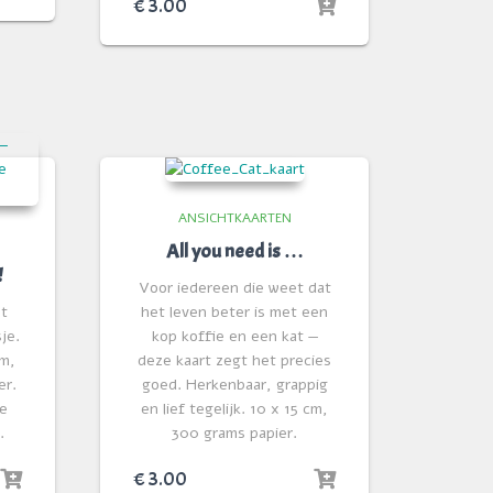
€
3.00
ANSICHTKAARTEN
All you need is …
!
Voor iedereen die weet dat
et
het leven beter is met een
je.
kop koffie en een kat —
cm,
deze kaart zegt het precies
er.
goed. Herkenbaar, grappig
de
en lief tegelijk. 10 x 15 cm,
.
300 grams papier.
€
3.00