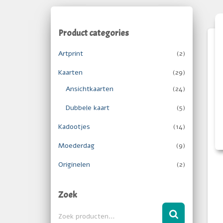
Product categories
Artprint
(2)
Kaarten
(29)
Ansichtkaarten
(24)
Dubbele kaart
(5)
Kadootjes
(14)
Moederdag
(9)
Originelen
(2)
Zoek
Zoek producten…