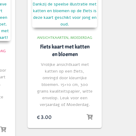
ANSICHTKAARTEN
MOEDERDAG
Fiets kaart met katten
DAG
en bloemen
Vrolijke ansichtkaart met
door
katten op een fiets,
art
omringd door kleurrijke
,
bloemen. 15×10 cm, 300
grams kwaliteitspapier, witte
te
envelop. Leuk voor een
verjaardag of Moederdag.
€
3.00