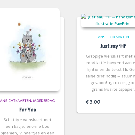
ANSICHTKAARTEN
Just say ‘Hi’
Grappige wenskaart met 
rood katje hangend aan 
lijntje en de tekst Hi. G
aanleiding nodig — stuur
gewoon! 15×10 cm, 30
grams kwaliteitspapier
ANSICHTKAARTEN
MOEDERDAG
€
3.00
For You
Schattige wenskaart met
een katje, enorme bos
bloemen, vlindertjes en een