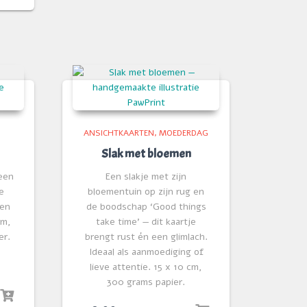
ANSICHTKAARTEN
MOEDERDAG
Slak met bloemen
een
Een slakje met zijn
e
bloementuin op zijn rug en
 en
de boodschap ‘Good things
cm,
take time’ — dit kaartje
er.
brengt rust én een glimlach.
Ideaal als aanmoediging of
lieve attentie. 15 x 10 cm,
300 grams papier.