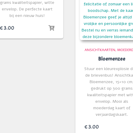
grams kwaliteitspapier, witte
envelop. De perfecte kaart
bij een nieuw huis!
€
3.00
ANSICHTKAARTEN
MOEDER
Bloemenzee
Stuur een kleurexplosie 
de brievenbus! Ansichtka
Bloemenzee, 15×10 cm
gedrukt op 300 grams
kwaliteitspapier met wit
envelop. Mooi als
moederdag kaart of
verjaardagskaart.
€
3.00