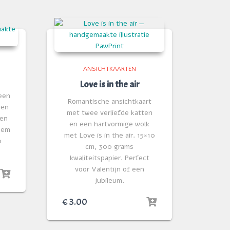
ANSICHTKAARTEN
Love is in the air
een
Romantische ansichtkaart
een
met twee verliefde katten
een
en een hartvormige wolk
 hem
met Love is in the air. 15×10
0
cm, 300 grams
.
kwaliteitspapier. Perfect
voor Valentijn of een
jubileum.
€
3.00