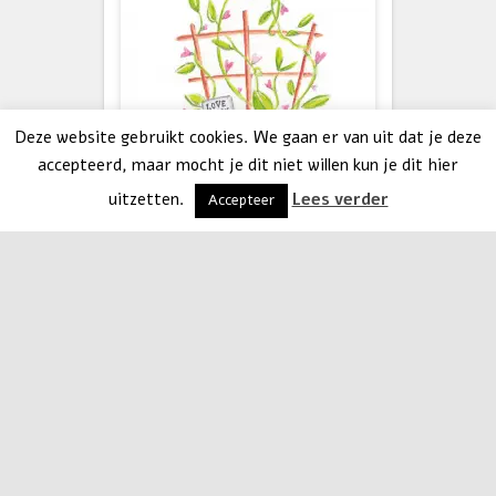
Deze website gebruikt cookies. We gaan er van uit dat je deze
accepteerd, maar mocht je dit niet willen kun je dit hier
uitzetten.
Lees verder
Accepteer
ANSICHTKAARTEN
Love grows here
Ansichtkaart met een
bloeiende plant met hartjes en
het bordje Love grows here.
15×10 cm, 300 grams
kwaliteitspapier. Leuk als
moederdag kaart voor de