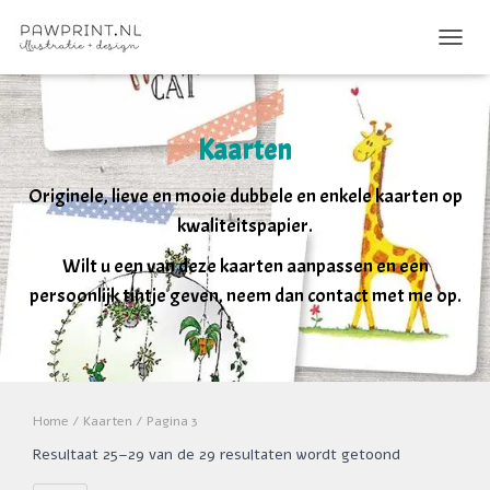
TOGGL
Kaarten
Originele, lieve en mooie dubbele en enkele kaarten op
kwaliteitspapier.
Wilt u een van deze kaarten aanpassen en een
persoonlijk tintje geven, neem dan contact met me op.
Home
/
Kaarten
/ Pagina 3
Resultaat 25–29 van de 29 resultaten wordt getoond