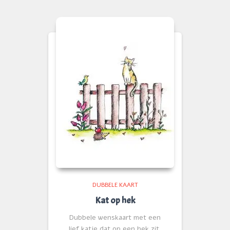
DUBBELE KAART
Kat op hek
Dubbele wenskaart met een
lief katje dat op een hek zit.